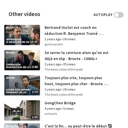
Other videos
AUTOPLAY
Bertrand Usclat est coach en
séduction ft. Benjamin Tranié -
Broute 24 - CANAL+
2 years ago
•
24 views
19:45
gurimarukin
Se serrer la ceinture alors qu'on est
déjà en slip - Broute - CANAL+
2 years ago
•
35 views
2:48
The bests video of the web!
Toujours plus vite, toujours plus
haut, toujours plus cher - Broute -
CANAL+
2 years ago
•
20 views
2:59
The bests video of the web!
GongChen Bridge
4 years ago
•
5 views
umlauts
1:00
C'est la fin... ou peut-être le début 🥰