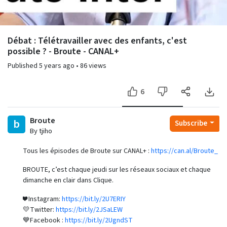
Débat : Télétravailler avec des enfants, c'est
possible ? - Broute - CANAL+
Published
5 years ago
•
86 views
6
Broute
b
Subscribe
By tjiho
Tous les épisodes de Broute sur CANAL+ :
https://can.al/Broute_​​​​
BROUTE, c’est chaque jeudi sur les réseaux sociaux et chaque
dimanche en clair dans Clique.
❤️ Instagram:
https://bit.ly/2U7ERIY​​​​
💛Twitter:
https://bit.ly/2JSaLEW​​​​
💙Facebook :
https://bit.ly/2UgndST​​